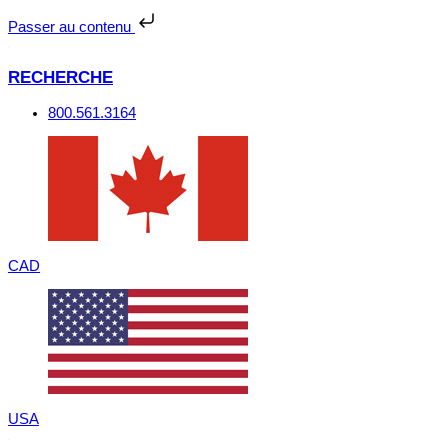
Passer
au
Passer au contenu
contenu
RECHERCHE
800.561.3164
CAD
USA