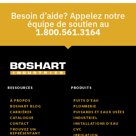
Besoin d’aide? Appelez notre
équipe de soutien au
1.800.561.3164
RESSOURCES
PRODUITS
À PROPOS
PUITS D’EAU
BOSHART BLOG
PLOMBERIE
CARRIÈRES
PUISARDS ET EAUX USÉES
CATALOGUE
INDUSTRIEL
CONTACT
INSTALLATIONS D’EAU
TROUVEZ UN
CVC
REPRÉSENTANT
IRRIGATION