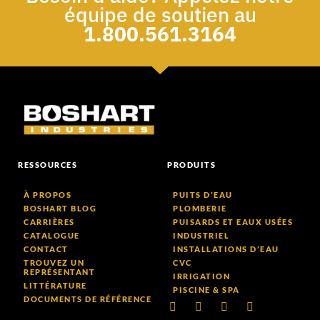
équipe de soutien au
1.800.561.3164
RESSOURCES
PRODUITS
À PROPOS
PUITS D’EAU
BOSHART BLOG
PLOMBERIE
CARRIÈRES
PUISARDS ET EAUX USÉES
CATALOGUE
INDUSTRIEL
CONTACT
INSTALLATIONS D’EAU
TROUVEZ UN
CVC
REPRÉSENTANT
IRRIGATION
LITTÉRATURE
PISCINE & SPA
DOCUMENTS DE RÉFÉRENCE
LinkedIn
Facebook-
Youtube
Instagram
f