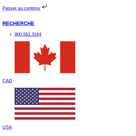
Passer
au
Passer au contenu
contenu
RECHERCHE
800.561.3164
CAD
USA