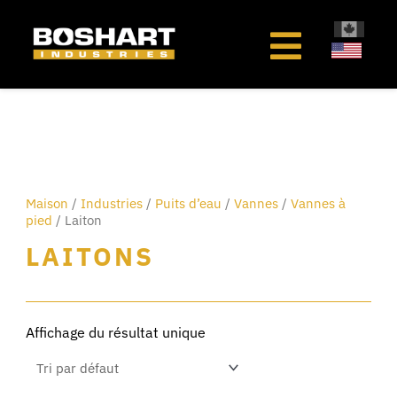
au
contenu
Maison
/
Industries
/
Puits d’eau
/
Vannes
/
Vannes à
pied
/ Laiton
LAITONS
Affichage du résultat unique