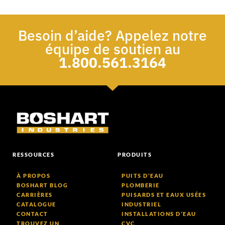
Besoin d’aide? Appelez notre
équipe de soutien au
1.800.561.3164
RESSOURCES
PRODUITS
À PROPOS
PUITS D’EAU
BOSHART BLOG
PLOMBERIE
CARRIÈRES
PUISARDS ET EAUX USÉES
CATALOGUE
INDUSTRIEL
CONTACT
INSTALLATIONS D’EAU
TROUVEZ UN
CVC