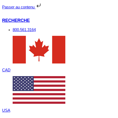
Passer
au
Passer au contenu
contenu
RECHERCHE
800.561.3164
CAD
USA