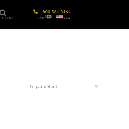
800.561.3164
CAD
USA
CHERCHE