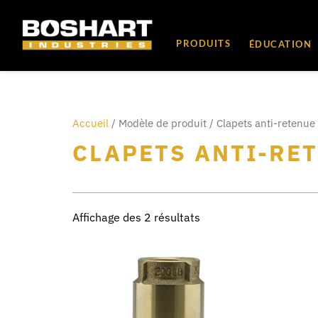
au
contenu
PRODUITS
ÉDUCATION
Accueil
/ Modèle de produit / Clapets anti-retenue 
CLAPETS ANTI-RET
Affichage des 2 résultats