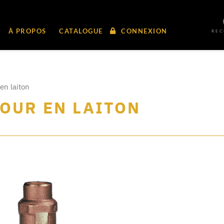
À PROPOS
CATALOGUE
CONNEXION
RE
en laiton
OUR EN LAITON