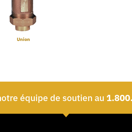
Union
notre équipe de soutien au
1.800