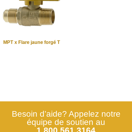
MPT x Flare jaune forgé T
Besoin d’aide? Appelez notre
équipe de soutien au
1.800.561.3164