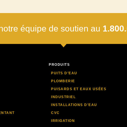
notre équipe de soutien au
1.800
PRODUITS
PUITS D’EAU
PLOMBERIE
PUISARDS ET EAUX USÉES
INDUSTRIEL
INSTALLATIONS D’EAU
ENTANT
CVC
IRRIGATION