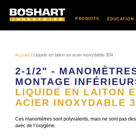
contenu
PRODUITS
ÉDUCATION
Accueil
/ Liquide en laiton en acier inoxydable 304
2-1/2" - MANOMÈTRE
MONTAGE INFÉRIEUR
LIQUIDE EN LAITON 
ACIER INOXYDABLE 3
Ces manomètres sont polyvalents, mais ne sont pas destin
avec de l’oxygène.