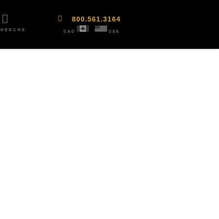
800.561.3164
CHERCHE
CAD
USA