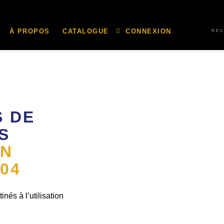
À PROPOS
CATALOGUE
CONNEXION
RE
S DE
S
EN
04
és à l’utilisation