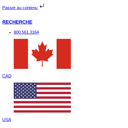
Passer
au
Passer au contenu
contenu
RECHERCHE
800.561.3164
CAD
USA