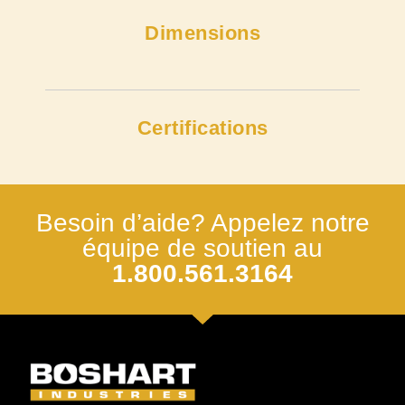
Dimensions
Certifications
Besoin d’aide? Appelez notre
équipe de soutien au
1.800.561.3164