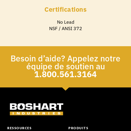
Certifications
No Lead
NSF / ANSI 372
Besoin d’aide? Appelez notre
équipe de soutien au
1.800.561.3164
RESSOURCES
PRODUITS