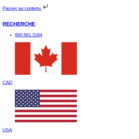
Passer
au
Passer au contenu
contenu
RECHERCHE
800.561.3164
CAD
USA