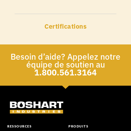
Certifications
Besoin d’aide? Appelez notre
équipe de soutien au
1.800.561.3164
RESSOURCES
PRODUITS