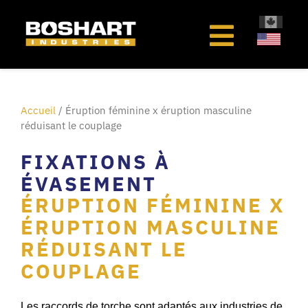
au
contenu
Accueil
/ Éruption féminine x éruption masculine
réduisant le couplage
FIXATIONS À
ÉVASEMENT
ÉRUPTION FÉMININE X
ÉRUPTION MASCULINE
RÉDUISANT LE
COUPLAGE
Les raccords de torche sont adaptés aux industries de