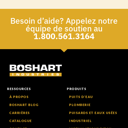
Besoin d’aide? Appelez notre
équipe de soutien au
1.800.561.3164
RESSOURCES
PRODUITS
À PROPOS
PUITS D’EAU
BOSHART BLOG
PLOMBERIE
CARRIÈRES
PUISARDS ET EAUX USÉES
CATALOGUE
INDUSTRIEL