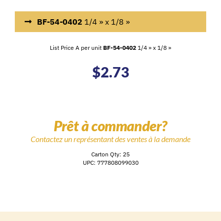
BF-54-0402
1/4 » x 1/8 »
List Price A per unit
BF-54-0402
1/4 » x 1/8 »
$
2.73
Prêt à commander?
Contactez un représentant des ventes à la demande
Carton Qty: 25
UPC: 777808099030