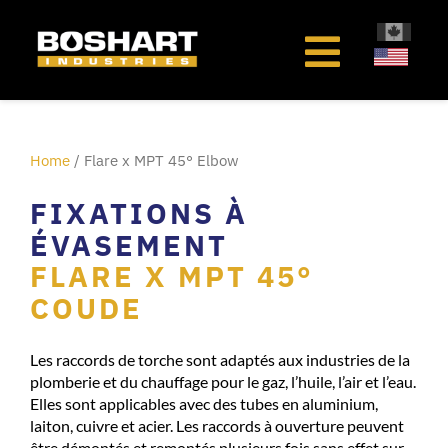
au
contenu
Home
/ Flare x MPT 45° Elbow
FIXATIONS À
ÉVASEMENT
FLARE X MPT 45°
COUDE
Les raccords de torche sont adaptés aux industries de la
plomberie et du chauffage pour le gaz, l’huile, l’air et l’eau.
Elles sont applicables avec des tubes en aluminium,
laiton, cuivre et acier. Les raccords à ouverture peuvent
être démontés et remontés plusieurs fois sans effet sur