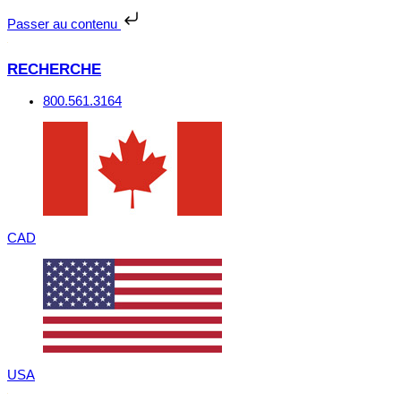
Passer
au
Passer au contenu
contenu
RECHERCHE
800.561.3164
CAD
USA