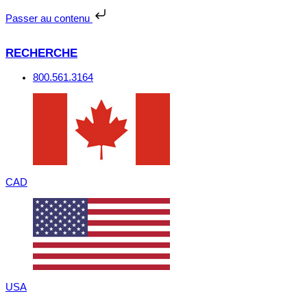
Passer
au
Passer au contenu
contenu
RECHERCHE
800.561.3164
CAD
USA