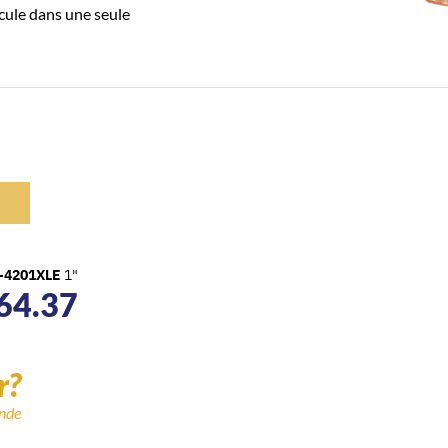
rcule dans une seule
-4201XLE
1"
64.37
r?
ande