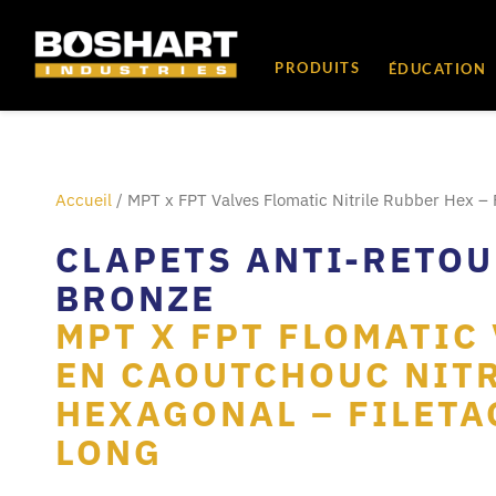
au
contenu
PRODUITS
ÉDUCATION
Accueil
/ MPT x FPT Valves Flomatic Nitrile Rubber Hex – F
CLAPETS ANTI-RETOU
BRONZE
MPT X FPT FLOMATIC
EN CAOUTCHOUC NITR
HEXAGONAL – FILETA
LONG