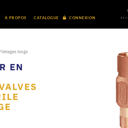
À PROPOS
CATALOGUE
CONNEXION
RE
iletages longs
R EN
 VALVES
ILE
GE