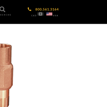
800.561.3164
CHERCHE
CAD
USA