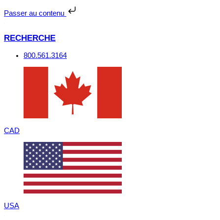
Passer
au
Passer au contenu
contenu
RECHERCHE
800.561.3164
CAD
USA