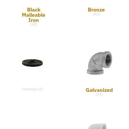
Black
Bronze
Malleable
(42)
Iron
(39)
Galvanized
Fonteuse (1)
(34)