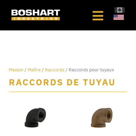
au
contenu
Maison
/
Maître
/
Raccords
/ Raccords pour tuyaux
RACCORDS DE TUYAU