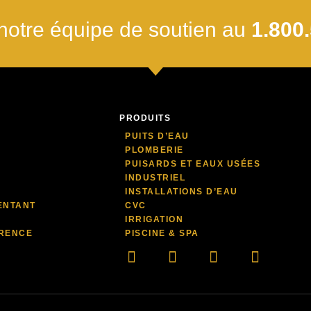
notre équipe de soutien au
1.800
PRODUITS
PUITS D’EAU
PLOMBERIE
PUISARDS ET EAUX USÉES
INDUSTRIEL
INSTALLATIONS D’EAU
ENTANT
CVC
IRRIGATION
RENCE
PISCINE & SPA
LinkedIn
Facebook-
Youtube
Instagr
f