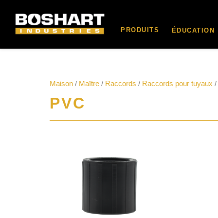
contenu
PRODUITS
ÉDUCATION
Maison
/
Maître
/
Raccords
/
Raccords pour tuyaux
/
PVC