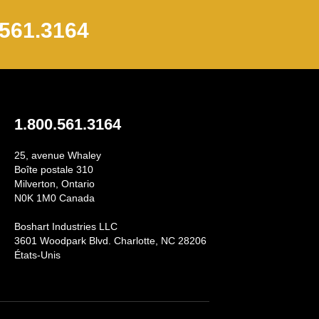
.561.3164
1.800.561.3164
25, avenue Whaley
Boîte postale 310
Milverton, Ontario
N0K 1M0 Canada
Boshart Industries LLC
3601 Woodpark Blvd. Charlotte, NC 28206
am
États-Unis