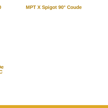
0
MPT X Spigot 90° Coude
De
C